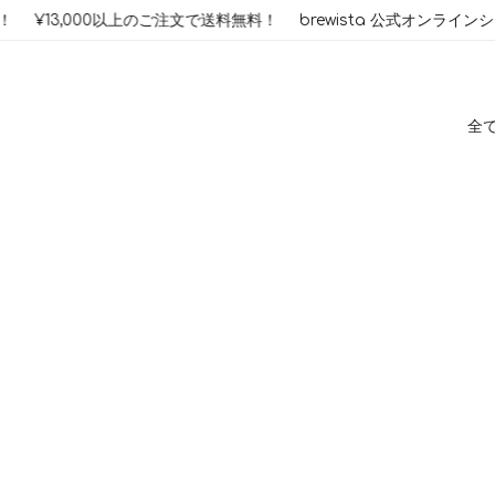
コ
¥13,000以上のご注文で送料無料！
brewista 公式オンライン
ン
テ
ン
ツ
へ
全
ス
キ
ッ
プ