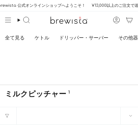
コ
rewista 公式オンラインショップへようこそ！
¥13,000以上のご注文で
ン
テ
ン
検
索
ツ
へ
全て見る
ケトル
ドリッパー・サーバー
その他器
ス
キ
ッ
プ
ミルクピッチャー
1